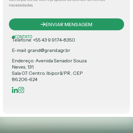
necessidades.
ENVIAR MENSAGEM
CONTATO
Telefone: +55 43 9 9174-8350
E-mail: grand@grand.agr.br
Endereço: Avenida Senador Souza
Neves, 131.
Sala 07. Centro. Ibiporã/PR , CEP
86.206-624