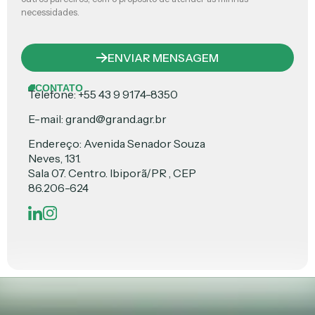
necessidades.
ENVIAR MENSAGEM
CONTATO
Telefone: +55 43 9 9174-8350
E-mail: grand@grand.agr.br
Endereço: Avenida Senador Souza
Neves, 131.
Sala 07. Centro. Ibiporã/PR , CEP
86.206-624