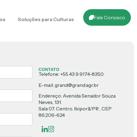
Fale Conosco
os
Soluções para Culturas
CONTATO
Telefone: +55 43 9 9174-8350
E-mail: grand@grand.agr.br
Endereço: Avenida Senador Souza
Neves, 131.
Sala 07. Centro. Ibiporã/PR , CEP
86.206-624