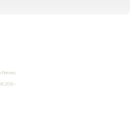
E CONOSCO
 Neves,
 86.206-