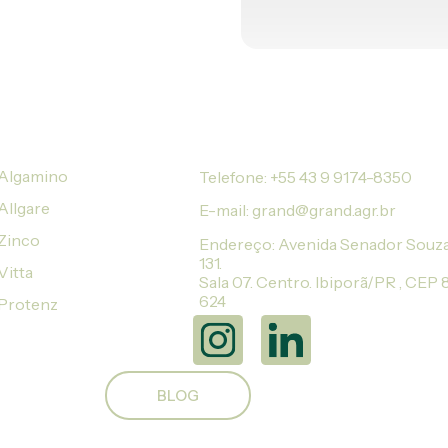
FAL
Algamino
Telefone: +55 43 9 9174-8350
Allgare
E-mail: grand@grand.agr.br
Zinco
Endereço: Avenida Senador Souza
131.
Vitta
Sala 07. Centro. Ibiporã/PR , CEP
624
Protenz
SIGA-NOS
BLOG