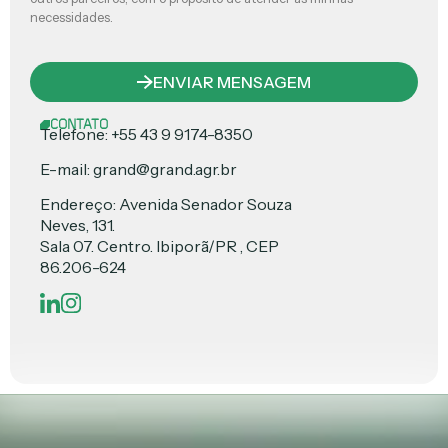
necessidades.
ENVIAR MENSAGEM
CONTATO
Telefone: +55 43 9 9174-8350
E-mail: grand@grand.agr.br
Endereço: Avenida Senador Souza
Neves, 131.
Sala 07. Centro. Ibiporã/PR , CEP
86.206-624