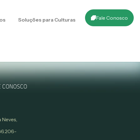
Fale Conosco
os
Soluções para Culturas
E CONOSCO
 Neves,
 86.206-