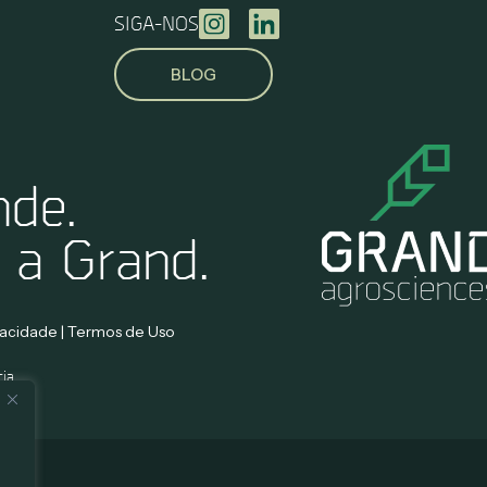
SIGA-NOS
BLOG
nde.
 a Grand.
ivacidade | Termos de Uso
cia