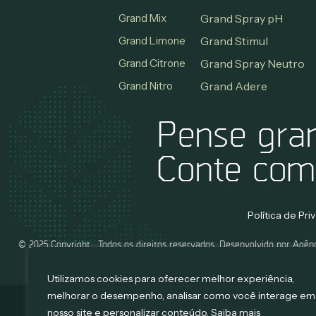
Grand Mix
Grand Spray pH
Grand Limone
Grand Stimul
Grand Citrone
Grand Spray Neutro
Grand Nitro
Grand Adere
Pense gra
Conte com
Política de Pr
© 2025 Copyright . Todos os direitos reservados. Desenvolvido por Agên
Mango.
Utilizamos cookies para oferecer melhor experiência,
melhorar o desempenho, analisar como você interage em
Criação de sites:
nosso site e personalizar conteúdo. Saiba mais