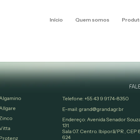
Início
Quem somos
Produt
FAL
Algamino
Telefone: +55 43 9 9174-8350
Allgare
E-mail: grand@grand.agr.br
Zinco
Endereço: Avenida Senador Souza
131.
Vitta
Sala 07. Centro. Ibiporã/PR , CEP
624
Protenz