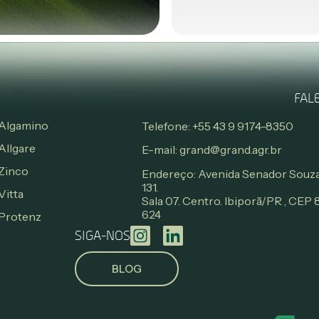
FAL
Algamino
Telefone: +55 43 9 9174-8350
Allgare
E-mail: grand@grand.agr.br
Zinco
Endereço: Avenida Senador Souza
131.
Vitta
Sala 07. Centro. Ibiporã/PR , CEP
624
Protenz
SIGA-NOS
BLOG