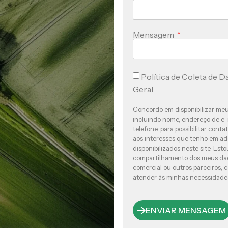
Mensagem
Política de Coleta de D
Geral
Concordo em disponibilizar meu
incluindo nome, endereço de e
telefone, para possibilitar cont
aos interesses que tenho em adq
disponibilizados neste site. Est
compartilhamento dos meus da
comercial ou outros parceiros, 
atender às minhas necessidade
ENVIAR MENSAGEM