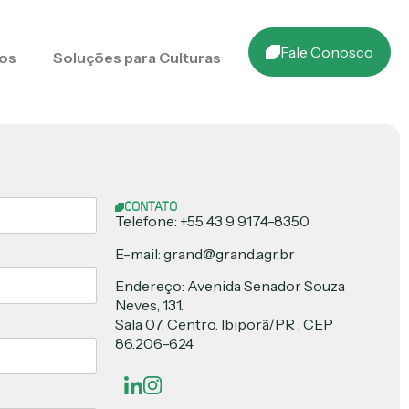
Fale Conosco
os
Soluções para Culturas
CONTATO
Telefone: +55 43 9 9174-8350
E-mail: grand@grand.agr.br
Endereço: Avenida Senador Souza
Neves, 131.
Sala 07. Centro. Ibiporã/PR , CEP
86.206-624