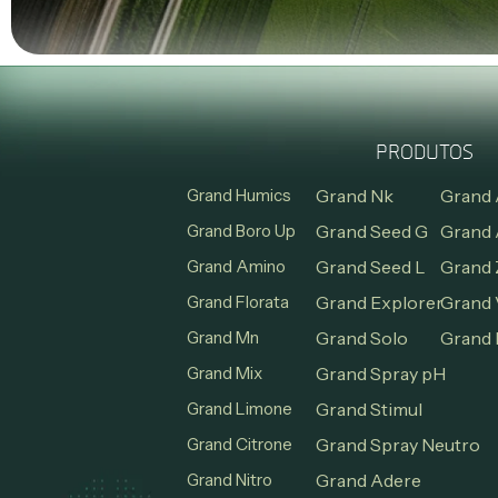
PRODUTOS
Grand Humics
Grand Nk
Grand 
Grand Boro Up
Grand Seed G
Grand 
Grand Amino
Grand Seed L
Grand 
Grand Florata
Grand Explorer
Grand 
Grand Mn
Grand Solo
Grand 
Grand Mix
Grand Spray pH
Grand Limone
Grand Stimul
Grand Citrone
Grand Spray Neutro
Grand Nitro
Grand Adere