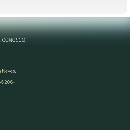
E CONOSCO
 Neves,
 86.206-