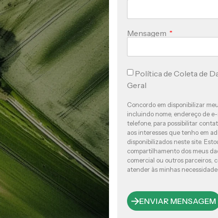
Mensagem
Política de Coleta de D
Geral
Concordo em disponibilizar meu
incluindo nome, endereço de e
telefone, para possibilitar cont
aos interesses que tenho em adq
disponibilizados neste site. Est
compartilhamento dos meus da
comercial ou outros parceiros, 
atender às minhas necessidade
ENVIAR MENSAGEM