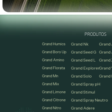
PRODUTOS
Grand Humics
Grand Nk
Grand 
Grand Boro Up
Grand Seed G
Grand 
Grand Amino
Grand Seed L
Grand 
Grand Florata
Grand Explorer
Grand 
Grand Mn
Grand Solo
Grand 
Grand Mix
Grand Spray pH
Grand Limone
Grand Stimul
Grand Citrone
Grand Spray Neutro
Grand Nitro
Grand Adere