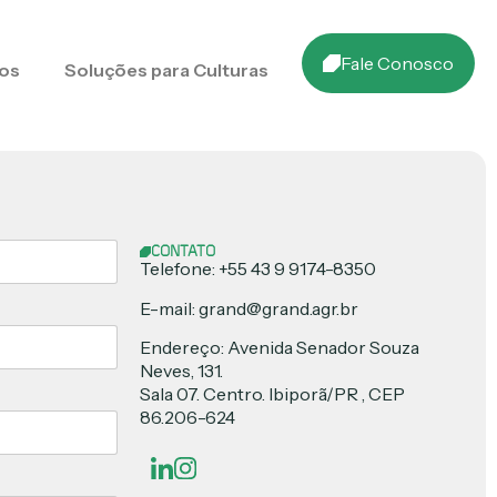
Fale Conosco
os
Soluções para Culturas
CONTATO
Telefone: +55 43 9 9174-8350
E-mail: grand@grand.agr.br
Endereço: Avenida Senador Souza
Neves, 131.
Sala 07. Centro. Ibiporã/PR , CEP
86.206-624