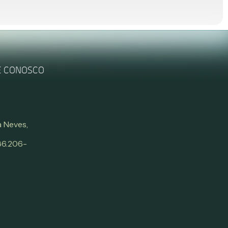
E CONOSCO
 Neves,
 86.206-