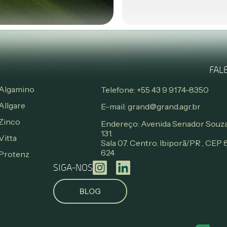
FAL
Algamino
Telefone: +55 43 9 9174-8350
Allgare
E-mail: grand@grand.agr.br
Zinco
Endereço: Avenida Senador Souza
131.
Vitta
Sala 07. Centro. Ibiporã/PR , CEP
624
Protenz
SIGA-NOS
BLOG